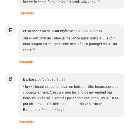
bravo<br /> <br /> <br /> bonne continuation<br />
Répondre
E
erilaumor éon de l&#039;étoile
08/02/2010 22:30
<br /> PAS mal de l' idée je me lance aussi dans le 3 D voir
mon dragon en cour.peut être des idées à partager<br /> <br
/> <br />
Répondre
B
Barbara
07/02/2010 15:29
<br /> J'imagine que ton élan en bois doit être beaucoup plus
chouette en vrai. C'est vrai que les photos ne rendent pas
toujours la réalité. C'est très joli en tout cas.<br /> <br /> Tu as
par ailleurs de très belles broderies.<br /> A+<br />
Barbara<br /> <br /> <br />
Répondre