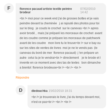
F
florence pacaud artiste textile peintre
07/02/2010
brodeur
14:42
<br /> moi pour ce week end j'ai de grosses bottes et je vais
peindre devant la cheminée j ai rajouté des photos pour toi
sur le blog je couds le crochet sur le canevas <br /> apres
avoir brodé , mais j'ai préparé les morceaux de crochet avant
de les coudre comme je prépare les morceaux de patchwork
avant de les coudre mon livre tu le trouve<br /> sur e bay ou
sur les sites de ventes de livres moi je ne le vends pas (le
canevas du bord de mer florence pacaud) j 'en prépare un
autre celui la je le vendrai<br /> directement je le brode et l
invente en ce moment avec des tas de textes bon dimanche
a bientot florence brodeuse<br /> <br /> <br />
Répondre
D
diedouchka
15/02/2010 18:31
<br /> je trouverais le livre, j'ai du temps devant moi,
n'est ce pas<br /> <br /> <br />