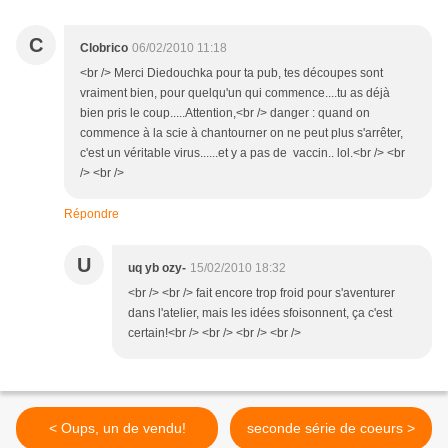
C
Clobrico
06/02/2010 11:18
<br /> Merci Diedouchka pour ta pub, tes découpes sont
vraiment bien, pour quelqu'un qui commence....tu as déjà
bien pris le coup.....Attention,<br /> danger : quand on
commence à la scie à chantourner on ne peut plus s'arrêter,
c'est un véritable virus......et y a pas de vaccin.. lol.<br /> <br
/> <br />
Répondre
U
uq yb ozy-
15/02/2010 18:32
<br /> <br /> fait encore trop froid pour s'aventurer
dans l'atelier, mais les idées sfoisonnent, ça c'est
certain!<br /> <br /> <br /> <br />
< Oups, un de vendu!
seconde série de coeurs >